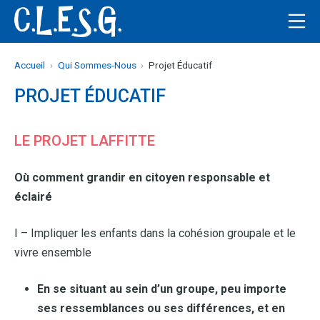
Aller
Me
au
C.L.E.S.G
contenu
Accueil
Qui Sommes-Nous
Projet Éducatif
PROJET ÉDUCATIF
LE PROJET LAFFITTE
Où comment grandir en citoyen responsable et
éclairé
I – Impliquer les enfants dans la cohésion groupale et le
vivre ensemble
En se situant au sein d’un groupe, peu importe
ses ressemblances ou ses différences, et en