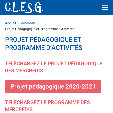
Aller
Me
au
C.L.E.S.G
contenu
Accueil
Mercredis
Projet Pédagogique et Programme d’Activités
PROJET PÉDAGOGIQUE ET
PROGRAMME D’ACTIVITÉS
TÉLÉCHARGEZ LE PROJET PÉDAGOGIQUE
DES MERCREDIS
Projet pédagogique 2020-2021
TÉLÉCHARGEZ LE PROGRAMME DES
MERCREDIS