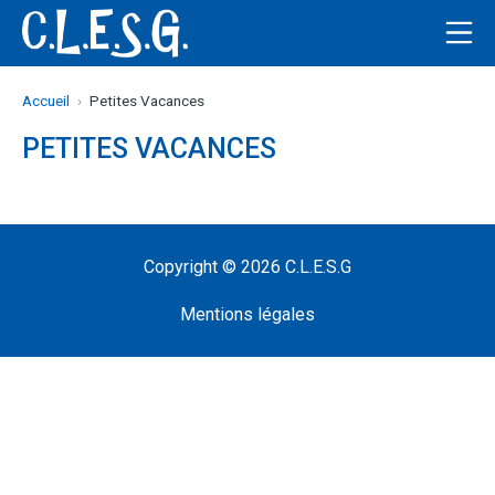
Aller
Me
au
C.L.E.S.G
contenu
Accueil
Petites Vacances
PETITES VACANCES
Copyright © 2026
C.L.E.S.G
Mentions légales